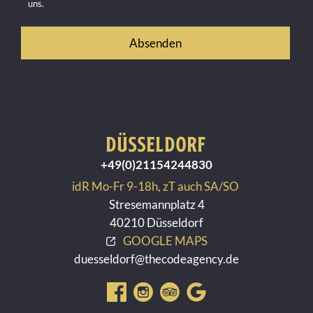
uns.
DÜSSELDORF
+49(0)21154244830
idR Mo-Fr 9-18h, zT auch SA/SO
Stresemannplatz 4
40210 Düsseldorf
GOOGLE MAPS
duesseldorf@thecodeagency.de