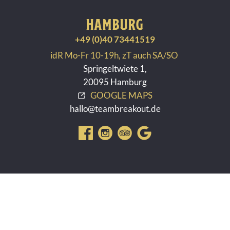
HAMBURG
+49 (0)40 73441519
idR Mo-Fr 10-19h, zT auch SA/SO
Springeltwiete 1,
20095 Hamburg
GOOGLE MAPS
hallo@teambreakout.de
Impressum
Cookie-Deklaration
Datenschutzerklärung
© 2026 Teambreakout Hamburg - Alle Rechte vorbehalten.